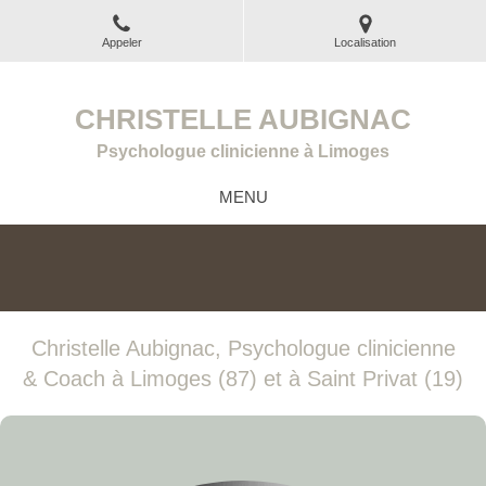
Appeler
Localisation
CHRISTELLE AUBIGNAC
Psychologue clinicienne à Limoges
MENU
Christelle Aubignac, Psychologue clinicienne
& Coach à Limoges (87) et à Saint Privat (19)