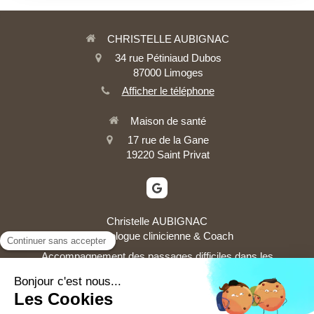
CHRISTELLE AUBIGNAC
34 rue Pétiniaud Dubos
87000
Limoges
Afficher le téléphone
Maison de santé
17 rue de la Gane
19220
Saint Privat
Christelle AUBIGNAC
Psychologue clinicienne & Coach
Accompagnement des passages difficiles dans les
parcours de vie et de travail
Contact