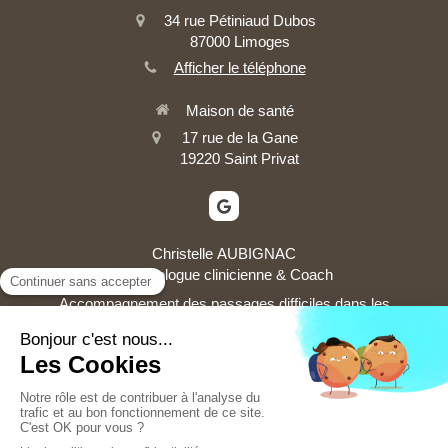
34 rue Pétiniaud Dubos
87000
Limoges
Afficher le téléphone
Maison de santé
17 rue de la Gane
19220
Saint Privat
Christelle AUBIGNAC
Psychologue clinicienne & Coach
Accompagnement des passages difficiles dans les
parcours de vie et de travail
Contact
Plan du site